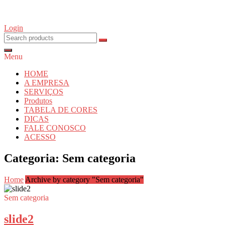
Skip
to
content
Login
Menu
HOME
A EMPRESA
SERVIÇOS
Produtos
TABELA DE CORES
DICAS
FALE CONOSCO
ACESSO
Categoria:
Sem categoria
Home
Archive by category "Sem categoria"
Sem categoria
slide2